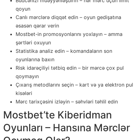
Büdcənizi müəyyənləşdirin – hər mərc üçün limit
qoyun
Canlı mərclərə diqqət edin – oyun gedişatına
əsasən qərar verin
Mostbet-in promosyonlarını yoxlayın – amma
şərtləri oxuyun
Statistika analiz edin – komandaların son
oyunlarına baxın
Risk idarəçiliyi tətbiq edin – bir mərcə çox pul
qoymayın
Çıxarış metodlarını seçin – kart və ya elektron pul
kisələri
Mərc tarixçəsini izləyin – səhvləri təhlil edin
Mostbet’te Kiberidman
Oyunları – Hansına Mərclər