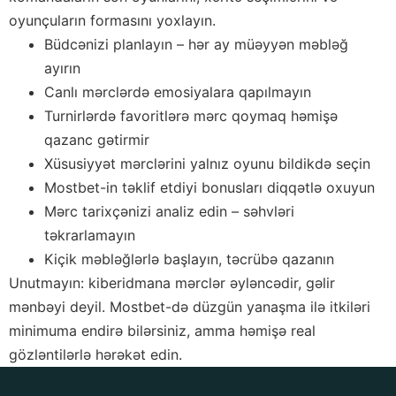
oyunçuların formasını yoxlayın.
Büdcənizi planlayın – hər ay müəyyən məbləğ
ayırın
Canlı mərclərdə emosiyalara qapılmayın
Turnirlərdə favoritlərə mərc qoymaq həmişə
qazanc gətirmir
Xüsusiyyət mərclərini yalnız oyunu bildikdə seçin
Mostbet-in təklif etdiyi bonusları diqqətlə oxuyun
Mərc tarixçənizi analiz edin – səhvləri
təkrarlamayın
Kiçik məbləğlərlə başlayın, təcrübə qazanın
Unutmayın: kiberidmana mərclər əyləncədir, gəlir
mənbəyi deyil. Mostbet-də düzgün yanaşma ilə itkiləri
minimuma endirə bilərsiniz, amma həmişə real
gözləntilərlə hərəkət edin.