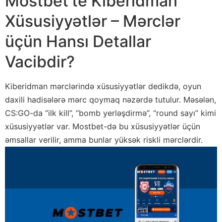
Mostbet’te Kiberidman
Xüsusiyyətlər – Mərclər
üçün Hansı Detallar
Vacibdir?
Kiberidman mərclərində xüsusiyyətlər dedikdə, oyun
daxili hadisələrə mərc qoymaq nəzərdə tutulur. Məsələn,
CS:GO-da “ilk kill”, “bomb yerləşdirmə”, “round sayı” kimi
xüsusiyyətlər var. Mostbet-də bu xüsusiyyətlər üçün
əmsallar verilir, amma bunlar yüksək riskli mərclərdir.