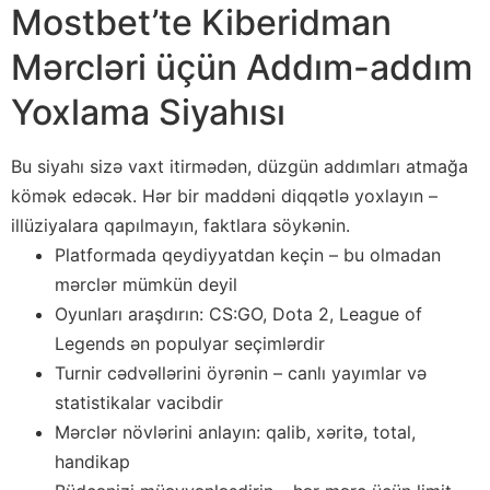
Mostbet’te Kiberidman
Mərcləri üçün Addım-addım
Yoxlama Siyahısı
Bu siyahı sizə vaxt itirmədən, düzgün addımları atmağa
kömək edəcək. Hər bir maddəni diqqətlə yoxlayın –
illüziyalara qapılmayın, faktlara söykənin.
Platformada qeydiyyatdan keçin – bu olmadan
mərclər mümkün deyil
Oyunları araşdırın: CS:GO, Dota 2, League of
Legends ən populyar seçimlərdir
Turnir cədvəllərini öyrənin – canlı yayımlar və
statistikalar vacibdir
Mərclər növlərini anlayın: qalib, xəritə, total,
handikap