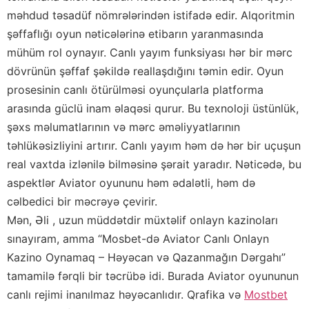
məhdud təsadüf nömrələrindən istifadə edir. Alqoritmin
şəffaflığı oyun nəticələrinə etibarın yaranmasında
mühüm rol oynayır. Canlı yayım funksiyası hər bir mərc
dövrünün şəffaf şəkildə reallaşdığını təmin edir. Oyun
prosesinin canlı ötürülməsi oyunçularla platforma
arasında güclü inam əlaqəsi qurur. Bu texnoloji üstünlük,
şəxs məlumatlarının və mərc əməliyyatlarının
təhlükəsizliyini artırır. Canlı yayım həm də hər bir uçuşun
real vaxtda izlənilə bilməsinə şərait yaradır. Nəticədə, bu
aspektlər Aviator oyununu həm ədalətli, həm də
cəlbedici bir məcrəyə çevirir.
Mən, Əli , uzun müddətdir müxtəlif onlayn kazinoları
sınayıram, amma “Mosbet-də Aviator Canlı Onlayn
Kazino Oynamaq – Həyəcan və Qazanmağın Dərgahı”
tamamilə fərqli bir təcrübə idi. Burada Aviator oyununun
canlı rejimi inanılmaz həyəcanlıdır. Qrafika və
Mostbet