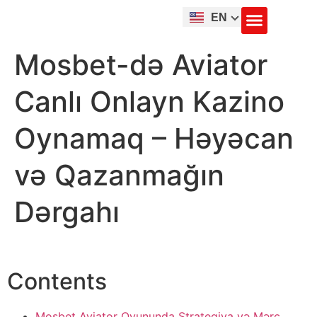
FR
EN
NL
Mosbet-də Aviator
Canlı Onlayn Kazino
Oynamaq – Həyəcan
və Qazanmağın
Dərgahı
Contents
Mosbet Aviator Oyununda Strategiya və Mərc