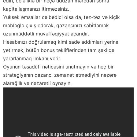
edin, beləliklə bir neçə uduzan mərcdən sonra
kapitallaşmanızı itirməzsiniz.
Yüksək əmsallar cəlbedici olsa da, tez-tez və kiçik
məbləğlə çıxış edərək, qazancınızı sabitləmək
uzunmüddətli müvəffəqiyyət açarıdır.
Hesabınızı doğrulamaq kimi sadə addımları yerinə
yetirmək, bütün bonus təkliflərindən tam şəkildə
yararlanmaq imkanı verir.
Oyunun təsadüfi nəticəsini unutmayın və heç bir
strategiyanın qazancı zəmanət etmədiyini nəzərə
alarağıllı və nəzarətli oynayın.