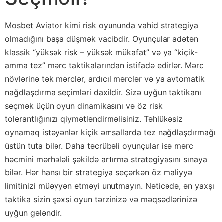
Mosbet Aviator kimi risk oyununda vahid strategiya
olmadığını başa düşmək vacibdir. Oyunçular adətən
klassik “yüksək risk – yüksək mükafat” və ya “kiçik-
amma tez” mərc taktikalarından istifadə edirlər. Mərc
növlərinə tək mərclər, ardıcıl mərclər və ya avtomatik
nağdlaşdırma seçimləri daxildir. Sizə uyğun taktikanı
seçmək üçün oyun dinamikasını və öz risk
tolerantlığınızı qiymətləndirməlisiniz. Təhlükəsiz
oynamaq istəyənlər kiçik əmsallarda tez nağdlaşdırmağı
üstün tuta bilər. Daha təcrübəli oyunçular isə mərc
həcmini mərhələli şəkildə artırma strategiyasını sınaya
bilər. Hər hansı bir strategiya seçərkən öz maliyyə
limitinizi müəyyən etməyi unutmayın. Nəticədə, ən yaxşı
taktika sizin şəxsi oyun tərzinizə və məqsədlərinizə
uyğun gələndir.