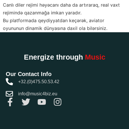
Canlı diler rejimi həyəcanı daha da artıraraq, real vaxt
rejimində qazanmağa imkan yaradır.
Bu platformada qeydiyyatdan keçərək, aviator
oyununun dinamik dünyasına daxil ola bilərsiniz.
Energize through
Music
Our Contact Info
+32.(0)475.50.53.42
info@music4biz.eu