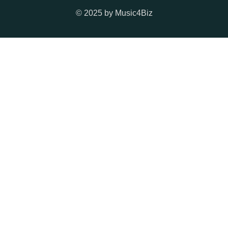
© 2025 by Music4Biz