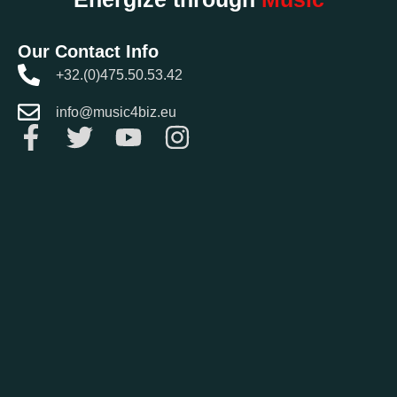
Our Contact Info
+32.(0)475.50.53.42
info@music4biz.eu