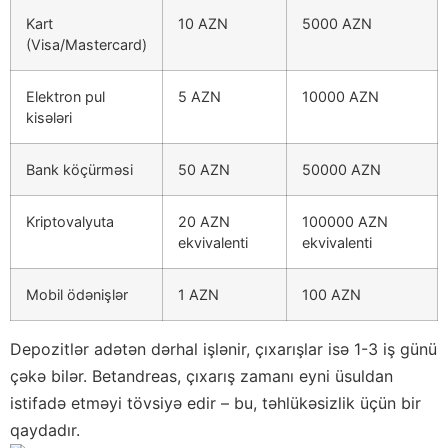
Kart
10 AZN
5000 AZN
(Visa/Mastercard)
Elektron pul
5 AZN
10000 AZN
kisələri
Bank köçürməsi
50 AZN
50000 AZN
Kriptovalyuta
20 AZN
100000 AZN
ekvivalenti
ekvivalenti
Mobil ödənişlər
1 AZN
100 AZN
Depozitlər adətən dərhal işlənir, çıxarışlar isə 1-3 iş günü
çəkə bilər. Betandreas, çıxarış zamanı eyni üsuldan
istifadə etməyi tövsiyə edir – bu, təhlükəsizlik üçün bir
qaydadır.