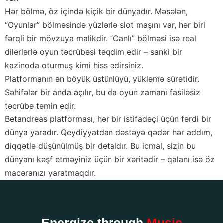
Hər bölmə, öz içində kiçik bir dünyadır. Məsələn,
“Oyunlar” bölməsində yüzlərlə slot maşını var, hər biri
fərqli bir mövzuya malikdir. “Canlı” bölməsi isə real
dilerlərlə oyun təcrübəsi təqdim edir – sanki bir
kazinoda oturmuş kimi hiss edirsiniz.
Platformanın ən böyük üstünlüyü, yükləmə sürətidir.
Səhifələr bir anda açılır, bu da oyun zamanı fasiləsiz
təcrübə təmin edir.
Betandreas platforması, hər bir istifadəçi üçün fərdi bir
dünya yaradır. Qeydiyyatdan dəstəyə qədər hər addım,
diqqətlə düşünülmüş bir detaldır. Bu icmal, sizin bu
dünyanı kəşf etməyiniz üçün bir xəritədir – qalanı isə öz
macəranızı yaratmaqdır.
Energize through
Music