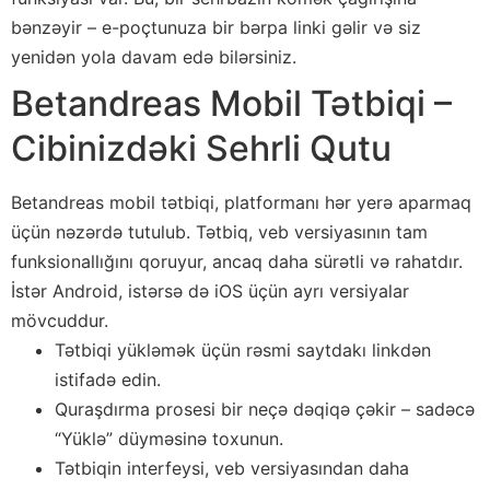
bənzəyir – e-poçtunuza bir bərpa linki gəlir və siz
yenidən yola davam edə bilərsiniz.
Betandreas Mobil Tətbiqi –
Cibinizdəki Sehrli Qutu
Betandreas mobil tətbiqi, platformanı hər yerə aparmaq
üçün nəzərdə tutulub. Tətbiq, veb versiyasının tam
funksionallığını qoruyur, ancaq daha sürətli və rahatdır.
İstər Android, istərsə də iOS üçün ayrı versiyalar
mövcuddur.
Tətbiqi yükləmək üçün rəsmi saytdakı linkdən
istifadə edin.
Quraşdırma prosesi bir neçə dəqiqə çəkir – sadəcə
“Yüklə” düyməsinə toxunun.
Tətbiqin interfeysi, veb versiyasından daha