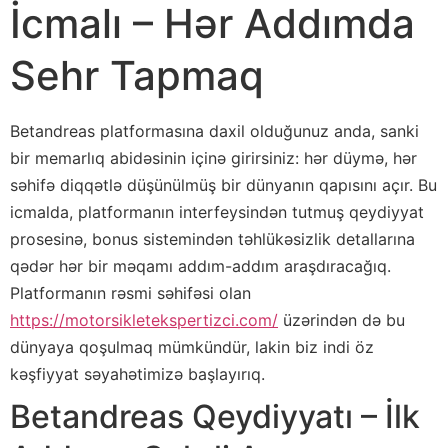
İcmalı – Hər Addımda
Sehr Tapmaq
Betandreas platformasına daxil olduğunuz anda, sanki
bir memarlıq abidəsinin içinə girirsiniz: hər düymə, hər
səhifə diqqətlə düşünülmüş bir dünyanın qapısını açır. Bu
icmalda, platformanın interfeysindən tutmuş qeydiyyat
prosesinə, bonus sistemindən təhlükəsizlik detallarına
qədər hər bir məqamı addım-addım araşdıracağıq.
Platformanın rəsmi səhifəsi olan
https://motorsikletekspertizci.com/
üzərindən də bu
dünyaya qoşulmaq mümkündür, lakin biz indi öz
kəşfiyyat səyahətimizə başlayırıq.
Betandreas Qeydiyyatı – İlk