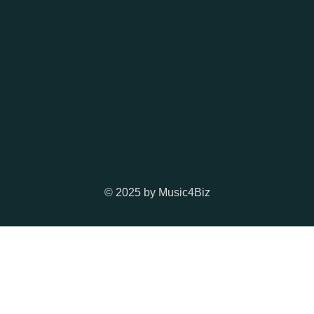
© 2025 by Music4Biz