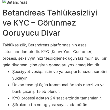
Betandreas Təhlükəsizliyi
və KYC – Görünməz
Qoruyucu Divar
Təhlükəsizlik, Betandreas platformasının əsas
sütunlarından biridir. KYC (Know Your Customer)
prosesi, şəxsiyyətinizi təsdiqləmək üçün lazımdır. Bu, bir
qala divarının içinə girən qonaqları yoxlamaq kimidir.
Şəxsiyyət vəsiqənizin və ya pasportunuzun surətini
yükləyin.
Ünvan təsdiqi üçün kommunal ödəniş qəbzi və ya
bank çıxarışı tələb olunur.
KYC prosesi adətən 24 saat ərzində tamamlanır.
Şifrələmə texnologiyası sayəsində bütün